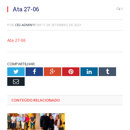
Ata 27-06
0
POR
CR2-ADMIN11
EM
11 DE SETEMBRO DE 2023
Ata 27-06
COMPARTILHAR:
Twitter
Facebook
Google+
Pinterest
LinkedIn
Tumblr
Email
CONTEÚDO RELACIONADO