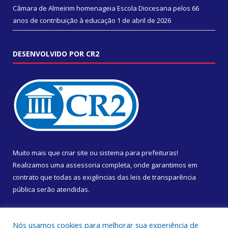
Câmara de Almeirim homenageia Escola Diocesana pelos 66
anos de contribuição à educação
1 de abril de 2026
DESENVOLVIDO POR CR2
Muito mais que
criar site
ou
sistema para prefeituras
!
Realizamos uma
assessoria
completa, onde garantimos em
contrato que todas as exigências das
leis de transparência
pública
serão atendidas.
Conheça o
PNTP
e o
Radar da Transparência Pública
Nós usamos cookies para melhorar sua experiência de