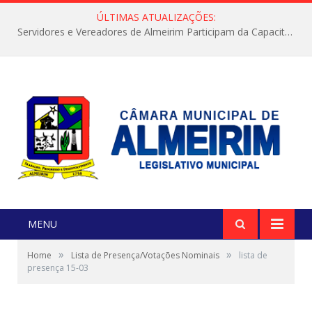
ÚLTIMAS ATUALIZAÇÕES:
Servidores e Vereadores de Almeirim Participam da Capacitação “Orientar é a Nossa Missão”
MENU
»
»
Home
Lista de Presença/Votações Nominais
lista de
presença 15-03