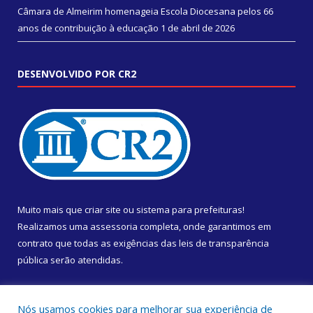
Câmara de Almeirim homenageia Escola Diocesana pelos 66
anos de contribuição à educação
1 de abril de 2026
DESENVOLVIDO POR CR2
Muito mais que
criar site
ou
sistema para prefeituras
!
Realizamos uma
assessoria
completa, onde garantimos em
contrato que todas as exigências das
leis de transparência
pública
serão atendidas.
Conheça o
PNTP
e o
Radar da Transparência Pública
Nós usamos cookies para melhorar sua experiência de