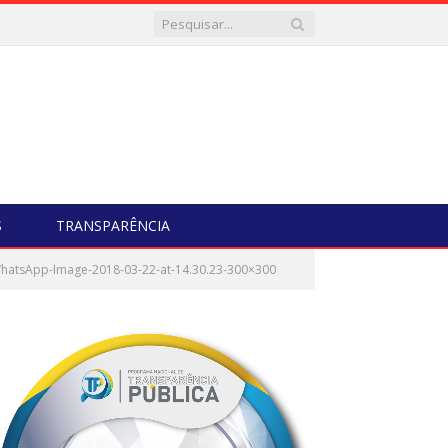
S
TRANSPARÊNCIA
hatsApp-Image-2018-03-22-at-14.30.23-300×300