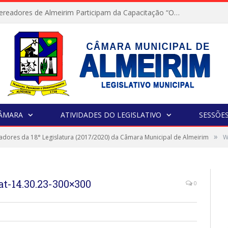
Servidores e Vereadores de Almeirim Participam da Capacitação “Orientar é a Nossa Missão”
CÂMARA
ATIVIDADES DO LEGISLATIVO
SESSÕE
»
adores da 18° Legislatura (2017/2020) da Câmara Municipal de Almeirim
W
-14.30.23-300×300
0