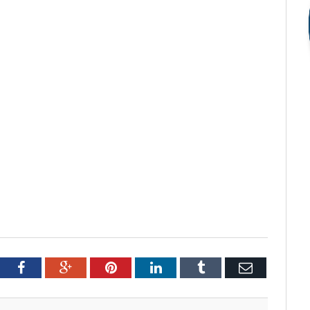
tter
Facebook
Google+
Pinterest
LinkedIn
Tumblr
Email