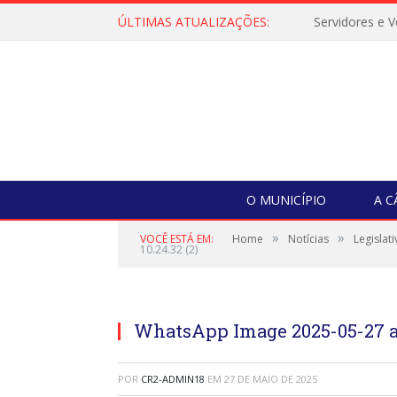
ÚLTIMAS ATUALIZAÇÕES:
O MUNICÍPIO
A 
»
»
VOCÊ ESTÁ EM:
Home
Notícias
Legislati
10.24.32 (2)
WhatsApp Image 2025-05-27 at 
POR
CR2-ADMIN18
EM
27 DE MAIO DE 2025