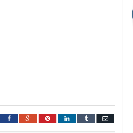
tter
Facebook
Google+
Pinterest
LinkedIn
Tumblr
Email