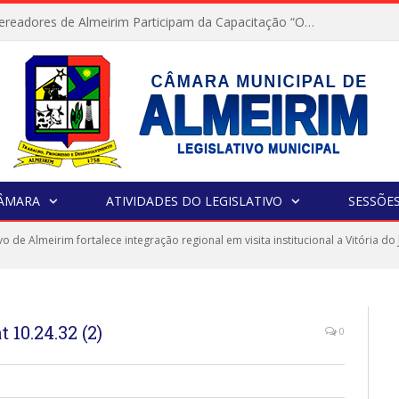
Servidores e Vereadores de Almeirim Participam da Capacitação “Orientar é a Nossa Missão”
CÂMARA
ATIVIDADES DO LEGISLATIVO
SESSÕE
vo de Almeirim fortalece integração regional em visita institucional a Vitória do 
10.24.32 (2)
0