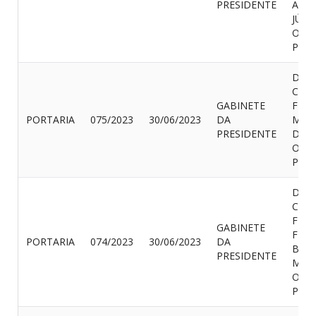
PRESIDENTE
AND
JÚNI
OUT
PROV
DISP
CON
GABINETE
FÉRI
PORTARIA
075/2023
30/06/2023
DA
MAR
PRESIDENTE
DA S
OUT
PROV
DISP
CON
FÉRI
GABINETE
FRA
PORTARIA
074/2023
30/06/2023
DA
BER
PRESIDENTE
MOT
OUT
PROV