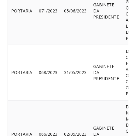
GUE
GABINETE
QUE
PORTARIA
071/2023
05/06/2023
DA
CAR
PRESIDENTE
ASS
LEGI
DA 
PROV
DISP
CON
FÉRI
GABINETE
ALDE
PORTARIA
068/2023
31/05/2023
DA
OLIV
PRESIDENTE
CAM
OUT
PROV
DISP
NOM
MÔN
DA 
GABINETE
CAR
PORTARIA
066/2023
02/05/2023
DA