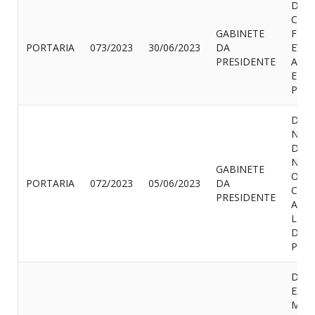
DISP
CON
GABINETE
FÉRI
PORTARIA
073/2023
30/06/2023
DA
EVE
PRESIDENTE
ARA
E DÁ
PROV
DISP
NOM
DAR
NOG
GABINETE
OLIV
PORTARIA
072/2023
05/06/2023
DA
CAR
PRESIDENTE
ASS
LEGI
DA 
PROV
DISP
EXO
MAN