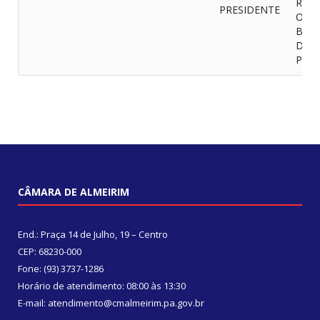
REP
PRESIDENTE
OFIC
BELÉ
DÁ 
PROV
CÂMARA DE ALMEIRIM
End.: Praça 14 de Julho, 19 – Centro
CEP: 68230-000
Fone: (93) 3737-1286
Horário de atendimento: 08:00 às 13:30
E-mail: atendimento@cmalmeirim.pa.gov.br