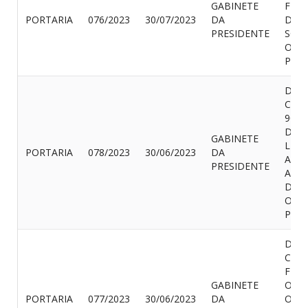
GABINETE
FÉRI
PORTARIA
076/2023
30/07/2023
DA
DOS
PRESIDENTE
SOUZ
OUT
PROV
DISP
CON
90(N
DIAS
GABINETE
LIC
PORTARIA
078/2023
30/06/2023
DA
A GE
PRESIDENTE
ALB
DE L
OUT
PROV
DISP
CON
FÉRI
GABINETE
OTA
PORTARIA
077/2023
30/06/2023
DA
OLIV