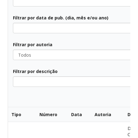
Todos
Filtrar por data de pub. (dia, mês e/ou ano)
Todos
Filtrar por autoria
Todos
Filtrar por descrição
Todos
Tipo
Número
Data
Autoria
Desc
DISP
CON