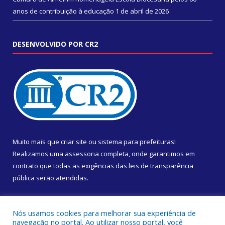
anos de contribuição à educação
1 de abril de 2026
DESENVOLVIDO POR CR2
Muito mais que
criar site
ou
sistema para prefeituras
!
Realizamos uma
assessoria
completa, onde garantimos em
contrato que todas as exigências das
leis de transparência
pública
serão atendidas.
Conheça o
PNTP
e o
Radar da Transparência Pública
Nós usamos cookies para melhorar sua experiência de
navegação no portal. Ao utilizar nosso portal, você