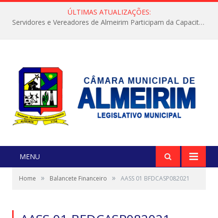
ÚLTIMAS ATUALIZAÇÕES:
Servidores e Vereadores de Almeirim Participam da Capacitação “Orientar é a Nossa Missão”
MENU
»
»
Home
Balancete Financeiro
AASS 01 BFDCASP082021