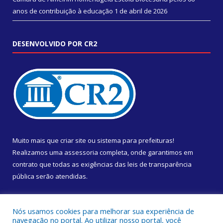
anos de contribuição à educação
1 de abril de 2026
DESENVOLVIDO POR CR2
Muito mais que
criar site
ou
sistema para prefeituras
!
Realizamos uma
assessoria
completa, onde garantimos em
contrato que todas as exigências das
leis de transparência
pública
serão atendidas.
Conheça o
PNTP
e o
Radar da Transparência Pública
Nós usamos cookies para melhorar sua experiência de
navegação no portal. Ao utilizar nosso portal, você