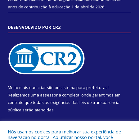
anos de contribuição à educação
1 de abril de 2026
DESENVOLVIDO POR CR2
Muito mais que
criar site
ou
sistema para prefeituras
!
Realizamos uma
assessoria
completa, onde garantimos em
contrato que todas as exigências das
leis de transparência
pública
serão atendidas.
Conheça o
PNTP
e o
Radar da Transparência Pública
Nós usamos cookies para melhorar sua experiência de
navegação no portal. Ao utilizar nosso portal, você