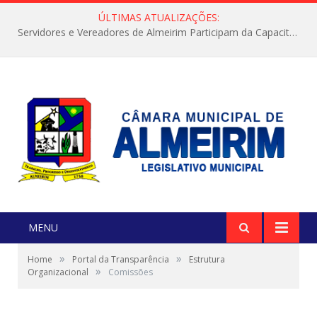
ÚLTIMAS ATUALIZAÇÕES:
Servidores e Vereadores de Almeirim Participam da Capacitação “Orientar é a Nossa Missão”
MENU
»
»
Home
Portal da Transparência
Estrutura
»
Organizacional
Comissões