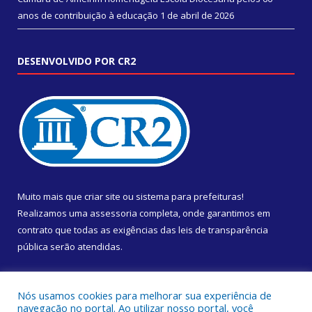
anos de contribuição à educação
1 de abril de 2026
DESENVOLVIDO POR CR2
Muito mais que
criar site
ou
sistema para prefeituras
!
Realizamos uma
assessoria
completa, onde garantimos em
contrato que todas as exigências das
leis de transparência
pública
serão atendidas.
Conheça o
PNTP
e o
Radar da Transparência Pública
Nós usamos cookies para melhorar sua experiência de
navegação no portal. Ao utilizar nosso portal, você