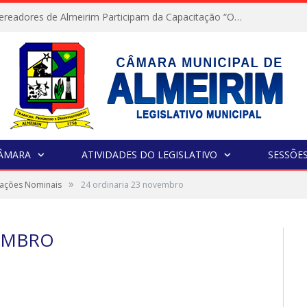
Servidores e Vereadores de Almeirim Participam da Capacitação “Orientar é a Nossa Missão”
CÂMARA
ATIVIDADES DO LEGISLATIVO
SESSÕE
»
tações Nominais
24 ordinaria 23 novembro
VEMBRO