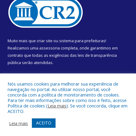
Muito mais que
criar site
ou
sistema para prefeituras
!
Realizamos uma
assessoria
completa, onde garantimos em
contrato que todas as exigências das
leis de transparência
pública
serão atendidas.
Conheça o
PNTP
e o
Radar da Transparência Pública
Nós usamos cookies para melhorar sua experiência de
navegação no portal. Ao utilizar nosso portal, você
concorda com a política de monitoramento de cookies.
Para ter mais informações sobre como isso é feito, acesse
Política de cookies (
Leia mais
). Se você concorda, clique em
Todos os direitos reservados a Câmara Municipal de Almeirim.
ACEITO.
Mapa do Site
Acessar Área Administrativa
ACEITO
Leia mais
Acessar Webmail