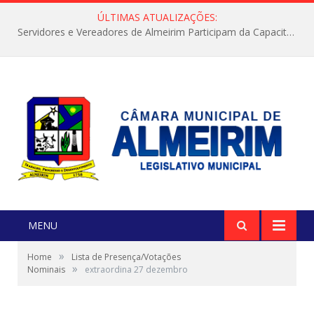
ÚLTIMAS ATUALIZAÇÕES:
Servidores e Vereadores de Almeirim Participam da Capacitação “Orientar é a Nossa Missão”
MENU
»
Home
Lista de Presença/Votações
»
Nominais
extraordina 27 dezembro