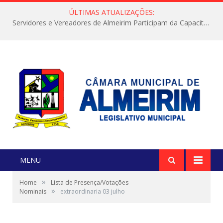
ÚLTIMAS ATUALIZAÇÕES:
Servidores e Vereadores de Almeirim Participam da Capacitação “Orientar é a Nossa Missão”
MENU
»
Home
Lista de Presença/Votações
»
Nominais
extraordinaria 03 julho