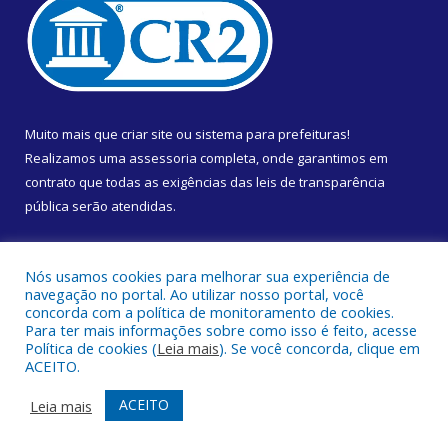
Muito mais que
criar site
ou
sistema para prefeituras
!
Realizamos uma
assessoria
completa, onde garantimos em
contrato que todas as exigências das
leis de transparência
pública
serão atendidas.
Conheça o
PNTP
e o
Radar da Transparência Pública
Nós usamos cookies para melhorar sua experiência de
navegação no portal. Ao utilizar nosso portal, você
concorda com a política de monitoramento de cookies.
Para ter mais informações sobre como isso é feito, acesse
Política de cookies (
Leia mais
). Se você concorda, clique em
Todos os direitos reservados a Câmara Municipal de Almeirim.
ACEITO.
Mapa do Site
Acessar Área Administrativa
ACEITO
Leia mais
Acessar Webmail