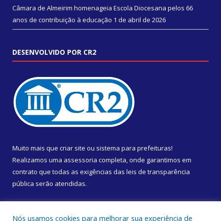
Câmara de Almeirim homenageia Escola Diocesana pelos 66
anos de contribuição à educação
1 de abril de 2026
DESENVOLVIDO POR CR2
Muito mais que
criar site
ou
sistema para prefeituras
!
Realizamos uma
assessoria
completa, onde garantimos em
contrato que todas as exigências das
leis de transparência
pública
serão atendidas.
Conheça o
PNTP
e o
Radar da Transparência Pública
Nós usamos cookies para melhorar sua experiência de