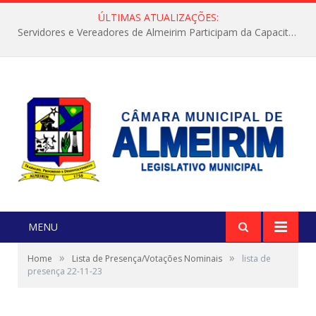
ÚLTIMAS ATUALIZAÇÕES:
Servidores e Vereadores de Almeirim Participam da Capacitação “Orientar é a Nossa Missão”
MENU
»
»
Home
Lista de Presença/Votações Nominais
lista de
presença 22-11-23