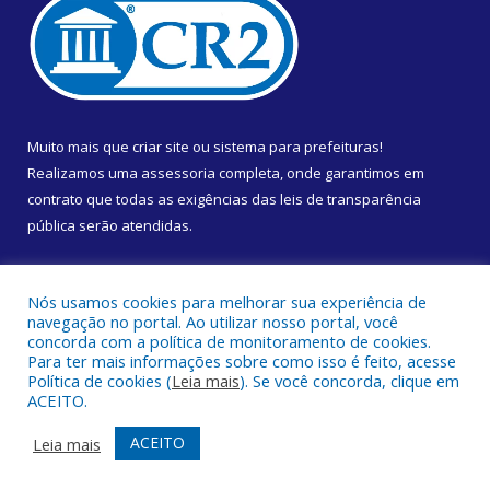
Muito mais que
criar site
ou
sistema para prefeituras
!
Realizamos uma
assessoria
completa, onde garantimos em
contrato que todas as exigências das
leis de transparência
pública
serão atendidas.
Conheça o
PNTP
e o
Radar da Transparência Pública
Nós usamos cookies para melhorar sua experiência de
navegação no portal. Ao utilizar nosso portal, você
concorda com a política de monitoramento de cookies.
Para ter mais informações sobre como isso é feito, acesse
Política de cookies (
Leia mais
). Se você concorda, clique em
Todos os direitos reservados a Câmara Municipal de Almeirim.
ACEITO.
Mapa do Site
Acessar Área Administrativa
ACEITO
Leia mais
Acessar Webmail