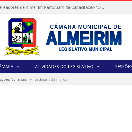
Servidores e Vereadores de Almeirim Participam da Capacitação “Orientar é a Nossa Missão”
CÂMARA
ATIVIDADES DO LEGISLATIVO
SESSÕE
»
tações Nominais
ordinaria 23 março