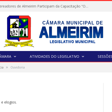
Servidores e Vereadores de Almeirim Participam da Capacitação “Orientar é a Nossa Missão”
CÂMARA
ATIVIDADES DO LEGISLATIVO
SESSÕE
»
cia
Ouvidoria
 e elogios.