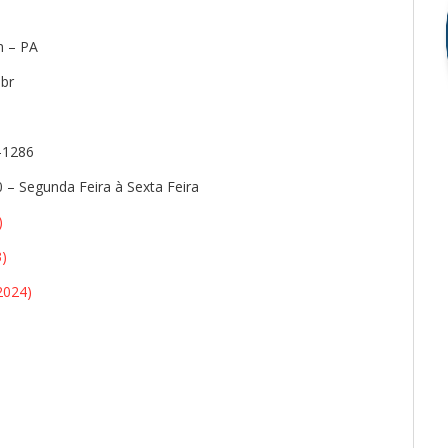
m – PA
br
-1286
 – Segunda Feira à Sexta Feira
)
3)
2024)