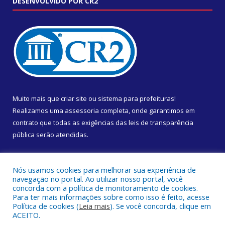
DESENVOLVIDO POR CR2
Muito mais que
criar site
ou
sistema para prefeituras
!
Realizamos uma
assessoria
completa, onde garantimos em
contrato que todas as exigências das
leis de transparência
pública
serão atendidas.
Conheça o
PNTP
e o
Radar da Transparência Pública
Nós usamos cookies para melhorar sua experiência de
navegação no portal. Ao utilizar nosso portal, você
concorda com a política de monitoramento de cookies.
Para ter mais informações sobre como isso é feito, acesse
Política de cookies (
Leia mais
). Se você concorda, clique em
Todos os direitos reservados a Câmara Municipal de Almeirim.
ACEITO.