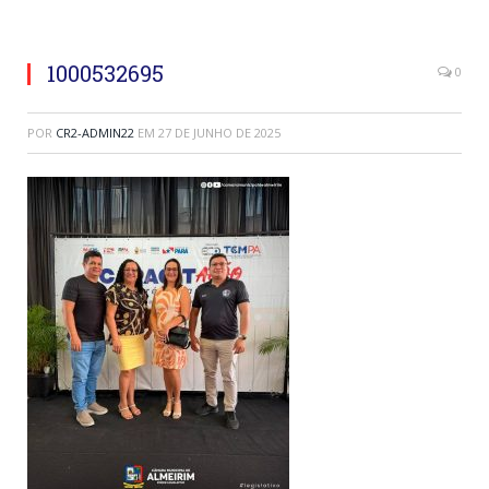
1000532695
0
POR
CR2-ADMIN22
EM
27 DE JUNHO DE 2025