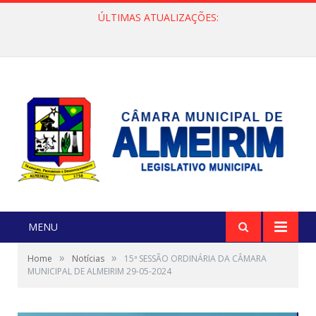
ÚLTIMAS ATUALIZAÇÕES:
Câmara de Almeirim promove reunião para ampliar acesso à energia no município
MENU
»
»
Home
Notícias
15ª SESSÃO ORDINÁRIA DA CÂMARA
MUNICIPAL DE ALMEIRIM 29-05-2024