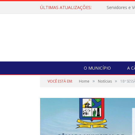
ÚLTIMAS ATUALIZAÇÕES:
O MUNICÍPIO
A 
»
»
VOCÊ ESTÁ EM:
Home
Notícias
18ª SES