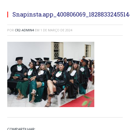
Snapinsta.app_400806069_1828833245514
POR
CR2-ADMIN4
EM
1 DE MARÇO DE 2024
COMPARTILHAR: