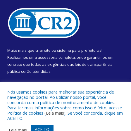
Muito mais que
criar site
ou
sistema para prefeituras
!
Realizamos uma
assessoria
completa, onde garantimos em
contrato que todas as exigências das
leis de transparência
pública
serão atendidas.
Conheça o
PNTP
e o
Radar da Transparência Pública
Nós usamos cookies para melhorar sua experiência de
navegação no portal. Ao utilizar nosso portal, você
concorda com a política de monitoramento de cookies.
Para ter mais informações sobre como isso é feito, acesse
Política de cookies (
Leia mais
). Se você concorda, clique em
Todos os direitos reservados a Câmara Municipal de Almeirim.
ACEITO.
Mapa do Site
Acessar Área Administrativa
ACEITO
Leia mais