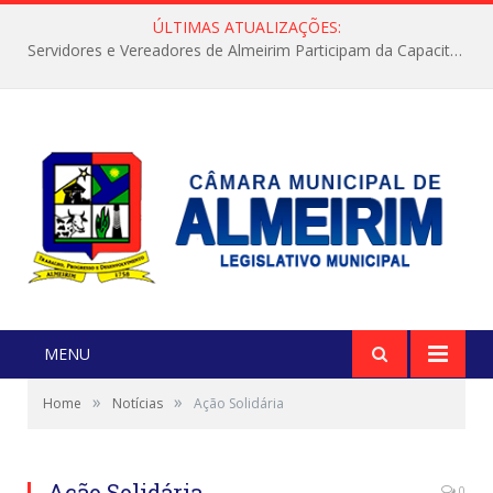
ÚLTIMAS ATUALIZAÇÕES:
Servidores e Vereadores de Almeirim Participam da Capacitação “Orientar é a Nossa Missão”
MENU
»
»
Home
Notícias
Ação Solidária
Ação Solidária
0