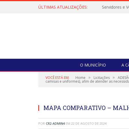
ÚLTIMAS ATUALIZAÇÕES:
O MUNICÍPIO
A 
»
»
VOCÊ ESTÁ EM:
Home
Licitações
ADESÃO
camisas e uniformes), afim de atender as necessi
MAPA COMPARATIVO – MAL
POR
CR2-ADMIN4
EM
22 DE AGOSTO DE 2024