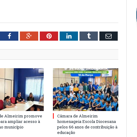
tter
Facebook
Google+
Pinterest
LinkedIn
Tumblr
Email
de Almeirim promove
Câmara de Almeirim
para ampliar acesso à
homenageia Escola Diocesana
no município
pelos 66 anos de contribuição à
educação