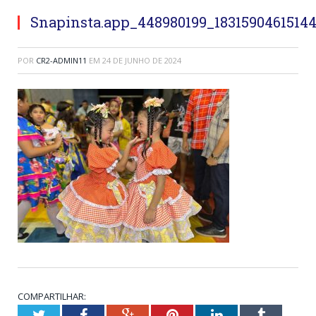
Snapinsta.app_448980199_18315904615144
POR
CR2-ADMIN11
EM
24 DE JUNHO DE 2024
COMPARTILHAR:
Twitter
Facebook
Google+
Pinterest
LinkedIn
Tumblr