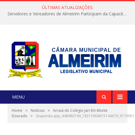
ÚLTIMAS ATUALIZAÇÕES:
Servidores e Vereadores de Almeirim Participam da Capacitação “Orientar é a Nossa Missão”
MENU
»
»
Home
Notícias
Arraiá do Colégio Jari Em Monte
»
Dourado
Snapinsta.app_448980199_18315904615144679_9179051