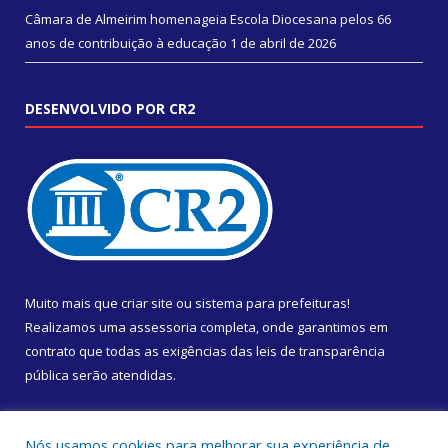
Câmara de Almeirim homenageia Escola Diocesana pelos 66
anos de contribuição à educação
1 de abril de 2026
DESENVOLVIDO POR CR2
Muito mais que
criar site
ou
sistema para prefeituras
!
Realizamos uma
assessoria
completa, onde garantimos em
contrato que todas as exigências das
leis de transparência
pública
serão atendidas.
Conheça o
PNTP
e o
Radar da Transparência Pública
Nós usamos cookies para melhorar sua experiência de