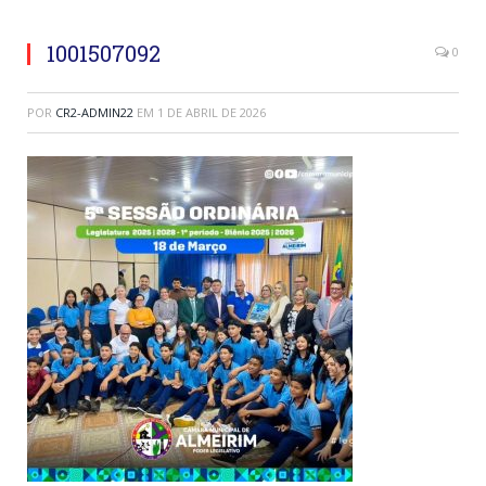
1001507092
0
POR
CR2-ADMIN22
EM
1 DE ABRIL DE 2026