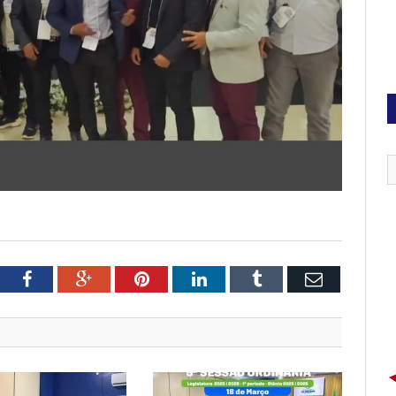
tter
Facebook
Google+
Pinterest
LinkedIn
Tumblr
Email