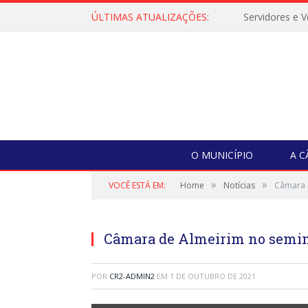
ÚLTIMAS ATUALIZAÇÕES:
O MUNICÍPIO
A 
»
»
VOCÊ ESTÁ EM:
Home
Notícias
Câmara 
Câmara de Almeirim no semi
POR
CR2-ADMIN2
EM
1 DE OUTUBRO DE 2021