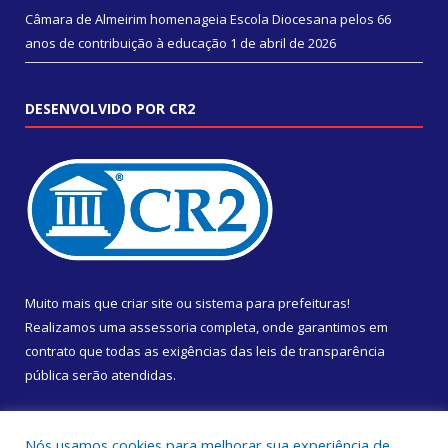
Câmara de Almeirim homenageia Escola Diocesana pelos 66
anos de contribuição à educação
1 de abril de 2026
DESENVOLVIDO POR CR2
Muito mais que
criar site
ou
sistema para prefeituras
!
Realizamos uma
assessoria
completa, onde garantimos em
contrato que todas as exigências das
leis de transparência
pública
serão atendidas.
Conheça o
PNTP
e o
Radar da Transparência Pública
Nós usamos cookies para melhorar sua experiência de