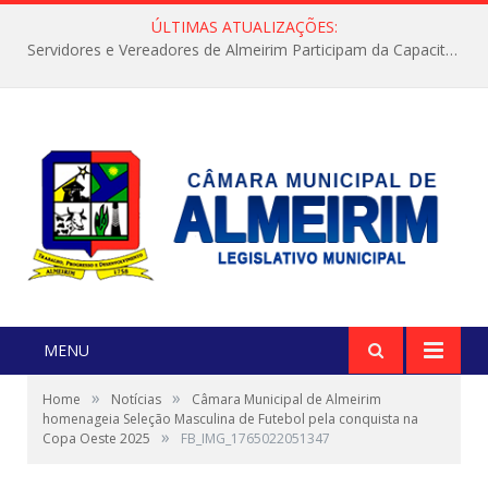
ÚLTIMAS ATUALIZAÇÕES:
Servidores e Vereadores de Almeirim Participam da Capacitação “Orientar é a Nossa Missão”
MENU
»
»
Home
Notícias
Câmara Municipal de Almeirim
homenageia Seleção Masculina de Futebol pela conquista na
»
Copa Oeste 2025
FB_IMG_1765022051347