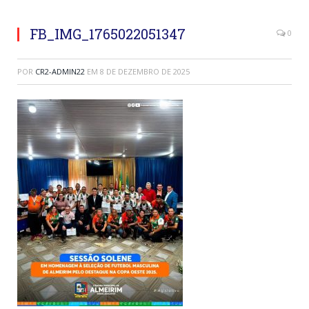
FB_IMG_1765022051347
0
POR
CR2-ADMIN22
EM
8 DE DEZEMBRO DE 2025