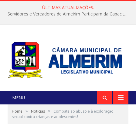
ÚLTIMAS ATUALIZAÇÕES:
Servidores e Vereadores de Almeirim Participam da Capacitação “Orientar é a Nossa Missão”
MENU
»
»
Home
Notícias
Combate ao abuso e à exploração
sexual contra crianças e adolescentes!