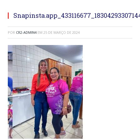
Snapinsta.app_433116677_1830429330714
POR
CR2-ADMIN4
EM
25 DE MARÇO DE 2024