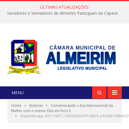
ÚLTIMAS ATUALIZAÇÕES:
Servidores e Vereadores de Almeirim Participam da Capacitação “Orientar é a Nossa Missão”
MENU
»
»
Home
Notícias
Comemorando o Dia Internacional da
Mulher com o evento ‘Elas em foco II
»
´
Snapinsta.app_433116677_18304293307144679_54246913884323