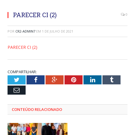
PARECER CI (2)
0
POR
CR2-ADMIN7
EM
1 DE JULHO DE 2021
PARECER CI (2)
COMPARTILHAR:
Twitter
Facebook
Google+
Pinterest
LinkedIn
Tumblr
Email
CONTEÚDO RELACIONADO