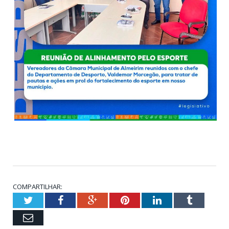
COMPARTILHAR:
Twitter
Facebook
Google+
Pinterest
LinkedIn
Tumblr
Email