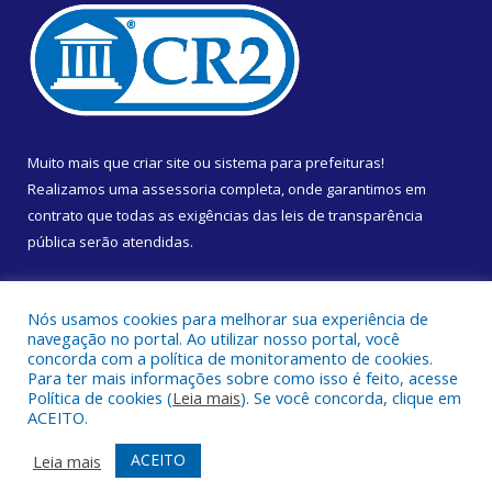
Muito mais que
criar site
ou
sistema para prefeituras
!
Realizamos uma
assessoria
completa, onde garantimos em
contrato que todas as exigências das
leis de transparência
pública
serão atendidas.
Conheça o
PNTP
e o
Radar da Transparência Pública
Nós usamos cookies para melhorar sua experiência de
navegação no portal. Ao utilizar nosso portal, você
concorda com a política de monitoramento de cookies.
Para ter mais informações sobre como isso é feito, acesse
Política de cookies (
Leia mais
). Se você concorda, clique em
Todos os direitos reservados a Câmara Municipal de Almeirim.
ACEITO.
Mapa do Site
Acessar Área Administrativa
ACEITO
Leia mais
Acessar Webmail