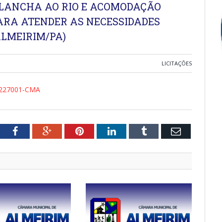
 LANCHA AO RIO E ACOMODAÇÃO
ARA ATENDER AS NECESSIDADES
LMEIRIM/PA)
LICITAÇÕES
227001-CMA
tter
Facebook
Google+
Pinterest
LinkedIn
Tumblr
Email