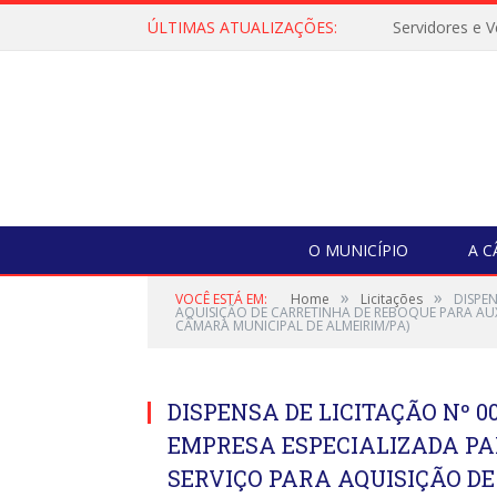
ÚLTIMAS ATUALIZAÇÕES:
O MUNICÍPIO
A 
»
»
VOCÊ ESTÁ EM:
Home
Licitações
DISPE
AQUISIÇÃO DE CARRETINHA DE REBOQUE PARA AU
CÂMARA MUNICIPAL DE ALMEIRIM/PA)
DISPENSA DE LICITAÇÃO Nº 
EMPRESA ESPECIALIZADA PA
SERVIÇO PARA AQUISIÇÃO D