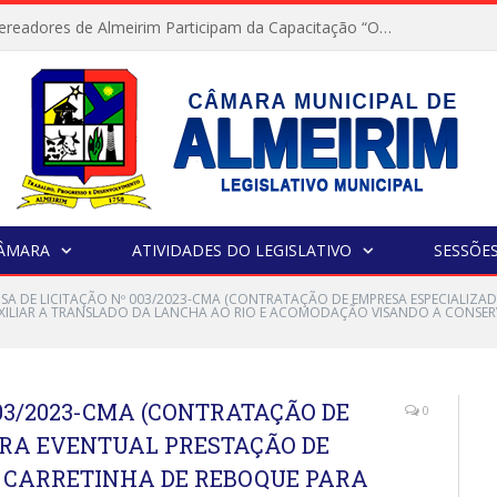
Servidores e Vereadores de Almeirim Participam da Capacitação “Orientar é a Nossa Missão”
CÂMARA
ATIVIDADES DO LEGISLATIVO
SESSÕE
NSA DE LICITAÇÃO Nº 003/2023-CMA (CONTRATAÇÃO DE EMPRESA ESPECIALIZA
XILIAR A TRANSLADO DA LANCHA AO RIO E ACOMODAÇÃO VISANDO A CONSER
003/2023-CMA (CONTRATAÇÃO DE
0
RA EVENTUAL PRESTAÇÃO DE
E CARRETINHA DE REBOQUE PARA