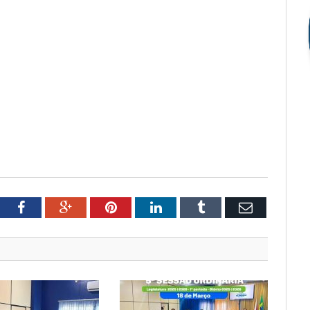
tter
Facebook
Google+
Pinterest
LinkedIn
Tumblr
Email