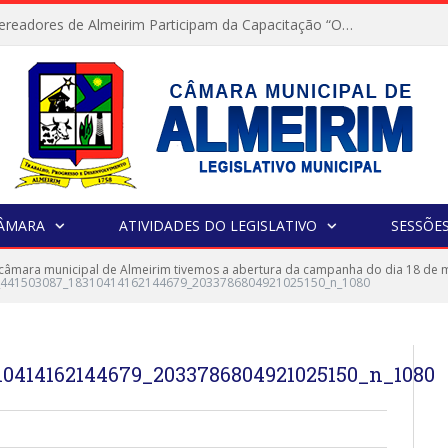
Servidores e Vereadores de Almeirim Participam da Capacitação “Orientar é a Nossa Missão”
CÂMARA
ATIVIDADES DO LEGISLATIVO
SESSÕE
câmara municipal de Almeirim tivemos a abertura da campanha do dia 18 de 
p_441503087_18310414162144679_2033786804921025150_n_1080
10414162144679_2033786804921025150_n_1080