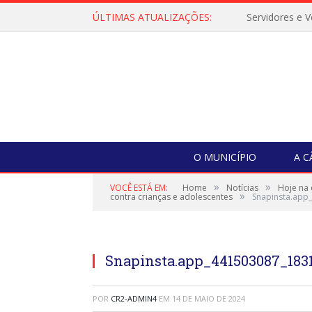
ÚLTIMAS ATUALIZAÇÕES:
O MUNICÍPIO
A 
»
»
VOCÊ ESTÁ EM:
Home
Notícias
Hoje na 
»
contra crianças e adolescentes
Snapinsta.ap
Snapinsta.app_441503087_183
POR
CR2-ADMIN4
EM
14 DE MAIO DE 2024