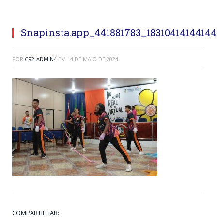
Snapinsta.app_441881783_1831041414414
POR
CR2-ADMIN4
EM
14 DE MAIO DE 2024
COMPARTILHAR: