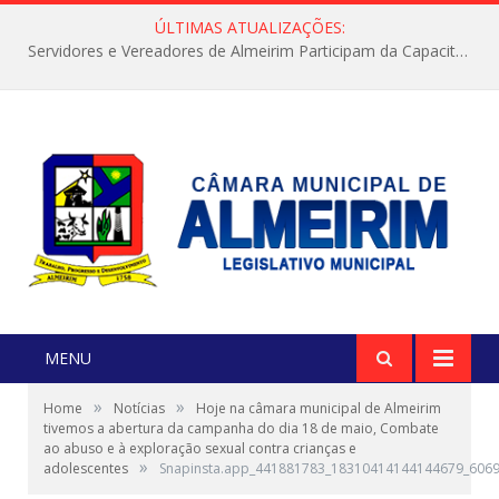
ÚLTIMAS ATUALIZAÇÕES:
Servidores e Vereadores de Almeirim Participam da Capacitação “Orientar é a Nossa Missão”
MENU
»
»
Home
Notícias
Hoje na câmara municipal de Almeirim
tivemos a abertura da campanha do dia 18 de maio, Combate
ao abuso e à exploração sexual contra crianças e
»
adolescentes
Snapinsta.app_441881783_18310414144144679_606