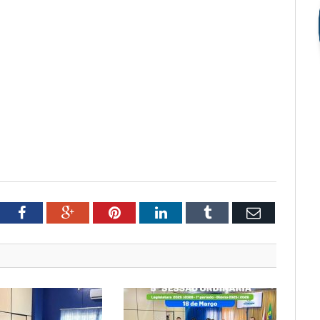
tter
Facebook
Google+
Pinterest
LinkedIn
Tumblr
Email