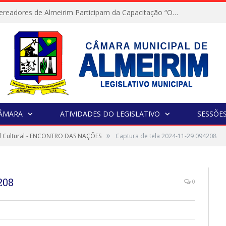
Servidores e Vereadores de Almeirim Participam da Capacitação “Orientar é a Nossa Missão”
CÂMARA
ATIVIDADES DO LEGISLATIVO
SESSÕE
»
val Cultural - ENCONTRO DAS NAÇÕES
Captura de tela 2024-11-29 094208
208
0