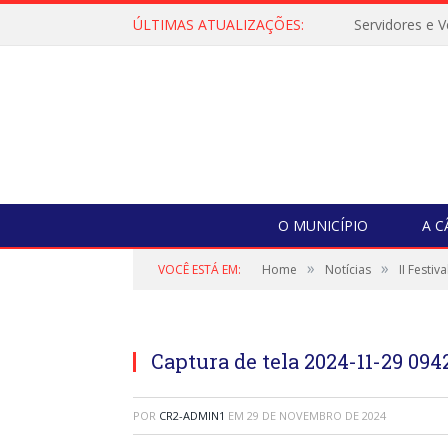
ÚLTIMAS ATUALIZAÇÕES:
O MUNICÍPIO
A 
»
»
VOCÊ ESTÁ EM:
Home
Notícias
II Festi
Captura de tela 2024-11-29 094
POR
CR2-ADMIN1
EM
29 DE NOVEMBRO DE 2024