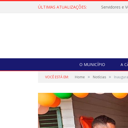
ÚLTIMAS ATUALIZAÇÕES:
O MUNICÍPIO
A 
»
»
VOCÊ ESTÁ EM:
Home
Notícias
Inaugura