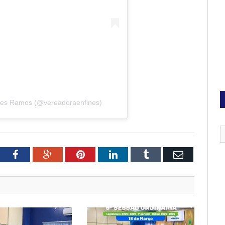
Ines Ramos (@vereadoraenfines)
tter
Facebook
Google+
Pinterest
LinkedIn
Tumblr
Email