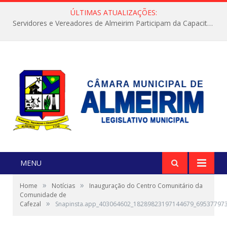
ÚLTIMAS ATUALIZAÇÕES:
Servidores e Vereadores de Almeirim Participam da Capacitação “Orientar é a Nossa Missão”
MENU
»
»
Home
Notícias
Inauguração do Centro Comunitário da
Comunidade de
»
Cafezal
Snapinsta.app_403064602_18289823197144679_69537797