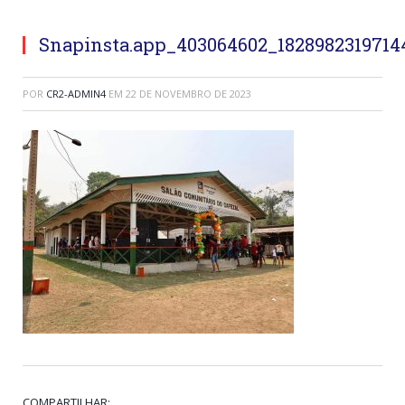
Snapinsta.app_403064602_182898231971
POR
CR2-ADMIN4
EM
22 DE NOVEMBRO DE 2023
COMPARTILHAR: