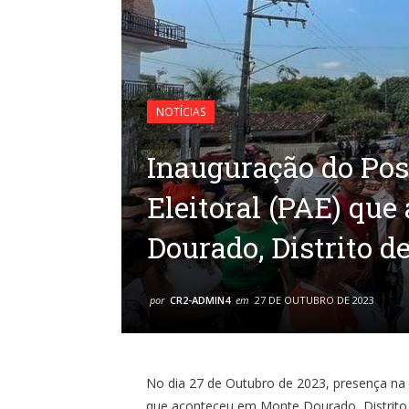
NOTÍCIAS
Inauguração do Pos
Eleitoral (PAE) qu
Dourado, Distrito 
por
CR2-ADMIN4
em
27 DE OUTUBRO DE 2023
No dia 27 de Outubro de 2023, presença na
que aconteceu em Monte Dourado, Distrito