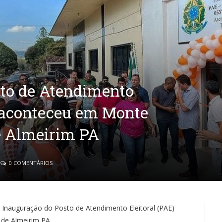
to de Atendimento
e aconteceu em Monte
de Almeirim PA
0 COMENTÁRIOS
 Inauguração do Posto de Atendimento Eleitoral (PAE)
 de Almeirim PA