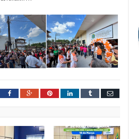
tter
Facebook
Google+
Pinterest
LinkedIn
Tumblr
Email