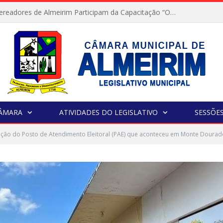
Servidores e Vereadores de Almeirim Participam da Capacitação “Orientar é a Nossa Missão”
CÂMARA
ATIVIDADES DO LEGISLATIVO
SESSÕE
ção do Posto de Atendimento Eleitoral (PAE) que aconteceu em Monte Dourado