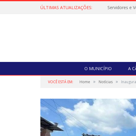
ÚLTIMAS ATUALIZAÇÕES:
O MUNICÍPIO
A 
»
»
VOCÊ ESTÁ EM:
Home
Notícias
Inaugura