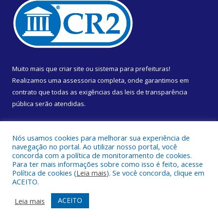
Muito mais que
criar site
ou
sistema para prefeituras
!
Realizamos uma
assessoria
completa, onde garantimos em
contrato que todas as exigências das
leis de transparência
pública
serão atendidas.
Conheça o
PNTP
e o
Radar da Transparência Pública
Nós usamos cookies para melhorar sua experiência de
navegação no portal. Ao utilizar nosso portal, você
concorda com a política de monitoramento de cookies.
Para ter mais informações sobre como isso é feito, acesse
Política de cookies (
Leia mais
). Se você concorda, clique em
Todos os direitos reservados a Câmara Municipal de Almeirim.
ACEITO.
Mapa do Site
Acessar Área Administrativa
ACEITO
Leia mais
Acessar Webmail