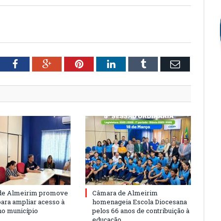
tter
Facebook
Google+
Pinterest
LinkedIn
Tumblr
Email
de Almeirim promove
Câmara de Almeirim
para ampliar acesso à
homenageia Escola Diocesana
no município
pelos 66 anos de contribuição à
educação