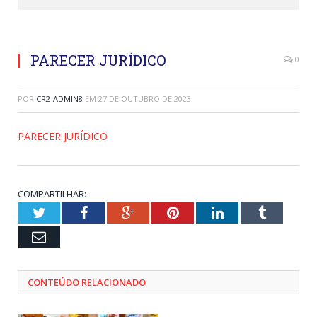
PARECER JURÍDICO
0
POR
CR2-ADMIN8
EM
27 DE OUTUBRO DE 2023
PARECER JURÍDICO
COMPARTILHAR:
Twitter
Facebook
Google+
Pinterest
LinkedIn
Tumblr
Email
CONTEÚDO RELACIONADO