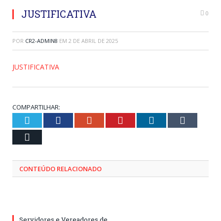
JUSTIFICATIVA
0
POR
CR2-ADMIN8
EM
2 DE ABRIL DE 2025
JUSTIFICATIVA
COMPARTILHAR:
Twitter
Facebook
Google+
Pinterest
LinkedIn
Tumblr
Email
CONTEÚDO RELACIONADO
Servidores e Vereadores de