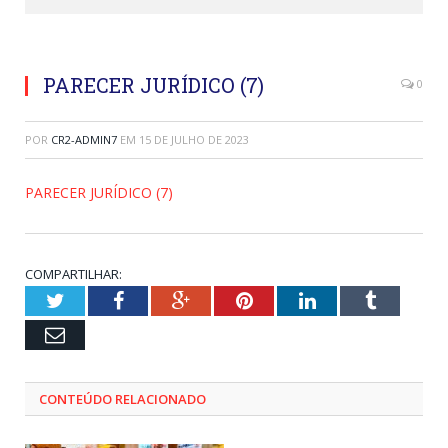
PARECER JURÍDICO (7)
0
POR
CR2-ADMIN7
EM
15 DE JULHO DE 2023
PARECER JURÍDICO (7)
COMPARTILHAR:
Twitter
Facebook
Google+
Pinterest
LinkedIn
Tumblr
Email
CONTEÚDO RELACIONADO