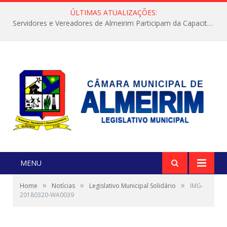
ÚLTIMAS ATUALIZAÇÕES:
Servidores e Vereadores de Almeirim Participam da Capacitação “Orientar é a Nossa Missão”
MENU
»
»
»
Home
Notícias
Legislativo Municipal Solidário
IMG-
20180320-WA0039