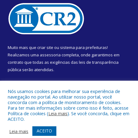
Muito mais que
criar site
ou
sistema para prefeituras
!
Realizamos uma
assessoria
completa, onde garantimos em
contrato que todas as exigências das
leis de transparência
pública
serão atendidas.
Conheça o
PNTP
e o
Radar da Transparência Pública
Nós usamos cookies para melhorar sua experiência de
navegação no portal. Ao utilizar nosso portal, você
concorda com a política de monitoramento de cookies.
Para ter mais informações sobre como isso é feito, acesse
Política de cookies (
Leia mais
). Se você concorda, clique em
Todos os direitos reservados a Câmara Municipal de Almeirim.
ACEITO.
Mapa do Site
Acessar Área Administrativa
ACEITO
Leia mais
Acessar Webmail