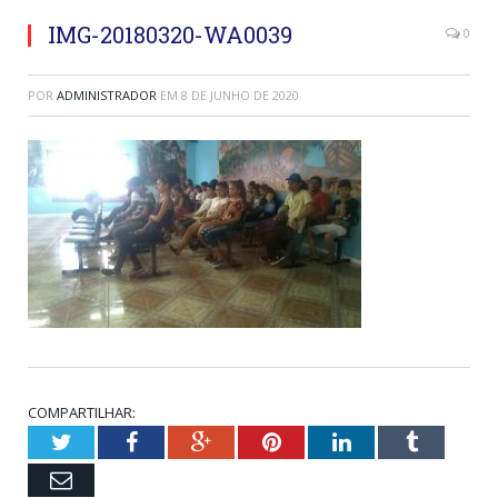
IMG-20180320-WA0039
0
POR
ADMINISTRADOR
EM
8 DE JUNHO DE 2020
COMPARTILHAR:
Twitter
Facebook
Google+
Pinterest
LinkedIn
Tumblr
Email