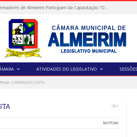
Servidores e Vereadores de Almeirim Participam da Capacitação “Orientar é a Nossa Missão”
CÂMARA
ATIVIDADES DO LEGISLATIVO
SESSÕE
 Pesar: CARIVALDO COSTA
OSTA
0
NOTÍCIAS