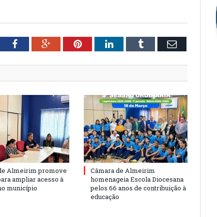
tter
Facebook
Google+
Pinterest
LinkedIn
Tumblr
Email
de Almeirim promove
Câmara de Almeirim
para ampliar acesso à
homenageia Escola Diocesana
no município
pelos 66 anos de contribuição à
educação