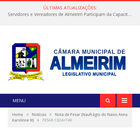
ÚLTIMAS ATUALIZAÇÕES:
Servidores e Vereadores de Almeirim Participam da Capacitação “Orientar é a Nossa Missão”
MENU
»
»
Home
Notícias
Nota de Pesar (Naufrágio do Navio Anna
»
Karolinne III)
PESAR-1024×749