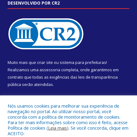
DESENVOLVIDO POR CR2
Muito mais que
criar site
ou
sistema para prefeituras
!
Realizamos uma
assessoria
completa, onde garantimos em
contrato que todas as exigências das
leis de transparência
pública
serão atendidas.
Conheça o
PNTP
e o
Radar da Transparência Pública
Nós usamos cookies para melhorar sua experiência de
navegação no portal. Ao utilizar nosso portal, você
concorda com a política de monitoramento de cookies.
Para ter mais informações sobre como isso é feito, acesse
Política de cookies (
Leia mais
). Se você concorda, clique em
Todos os direitos reservados a Câmara Municipal de Almeirim.
ACEITO.