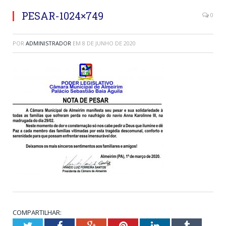
PESAR-1024×749
0
POR
ADMINISTRADOR
EM
8 DE JUNHO DE 2020
COMPARTILHAR:
Twitter
Facebook
Google+
Pinterest
LinkedIn
Tumblr