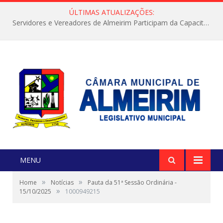
ÚLTIMAS ATUALIZAÇÕES:
Servidores e Vereadores de Almeirim Participam da Capacitação “Orientar é a Nossa Missão”
MENU
»
»
Home
Notícias
Pauta da 51ª Sessão Ordinária -
»
15/10/2025
1000949215