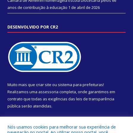
Câmara de Almeirim homenageia Escola Diocesana pelos 66
anos de contribuição à educação
1 de abril de 2026
DESENVOLVIDO POR CR2
Muito mais que
criar site
ou
sistema para prefeituras
!
Realizamos uma
assessoria
completa, onde garantimos em
contrato que todas as exigências das
leis de transparência
pública
serão atendidas.
Conheça o
PNTP
e o
Radar da Transparência Pública
Nós usamos cookies para melhorar sua experiência de
navegação no portal. Ao utilizar nosso portal, você