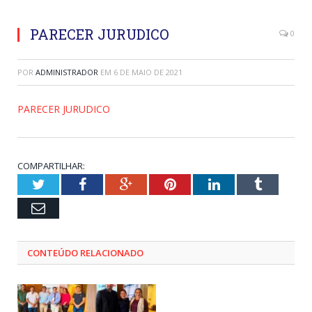
PARECER JURUDICO
0
POR
ADMINISTRADOR
EM
6 DE MAIO DE 2021
PARECER JURUDICO
COMPARTILHAR:
Twitter
Facebook
Google+
Pinterest
LinkedIn
Tumblr
Email
CONTEÚDO RELACIONADO